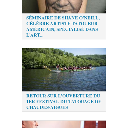
SÉMINAIRE DE SHANE O’NEILL,
CÉLÈBRE ARTISTE TATOUEUR
AMÉRICAIN, SPÉCIALISÉ DANS
L’ART...
RETOUR SUR L’OUVERTURE DU
1ER FESTIVAL DU TATOUAGE DE
CHAUDES-AIGUES