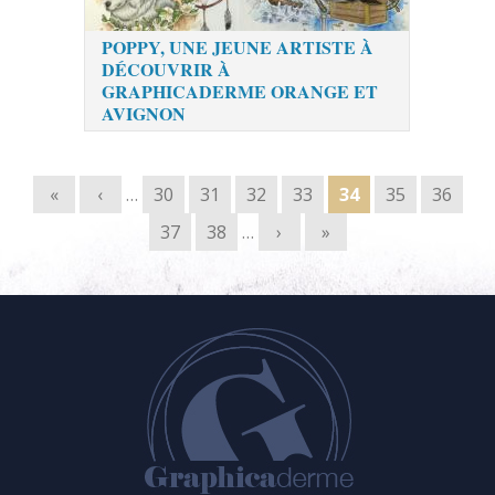
POPPY, UNE JEUNE ARTISTE À
DÉCOUVRIR À
GRAPHICADERME ORANGE ET
AVIGNON
Pages
«
‹
…
30
31
32
33
34
35
36
37
38
…
›
»