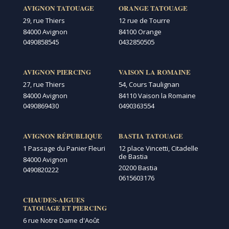
AVIGNON TATOUAGE
ORANGE TATOUAGE
29, rue Thiers
12 rue de Tourre
84000 Avignon
84100 Orange
0490858545
0432850505
AVIGNON PIERCING
VAISON LA ROMAINE
27, rue Thiers
54, Cours Taulignan
84000 Avignon
84110 Vaison la Romaine
0490869430
0490363554
AVIGNON RÉPUBLIQUE
BASTIA TATOUAGE
1 Passage du Panier Fleuri
12 place Vincetti, Citadelle
de Bastia
84000 Avignon
20200 Bastia
0490820222
0615603176
CHAUDES-AIGUES
TATOUAGE ET PIERCING
6 rue Notre Dame d'Août