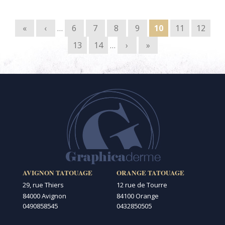
Pages
«
‹
…
6
7
8
9
10
11
12
13
14
…
›
»
AVIGNON TATOUAGE
ORANGE TATOUAGE
29, rue Thiers
12 rue de Tourre
84000 Avignon
84100 Orange
0490858545
0432850505