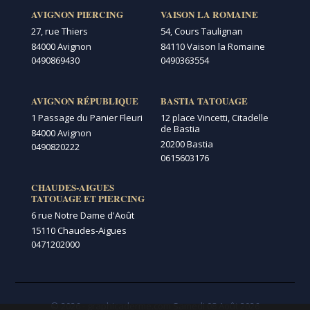
AVIGNON PIERCING
VAISON LA ROMAINE
27, rue Thiers
54, Cours Taulignan
84000 Avignon
84110 Vaison la Romaine
0490869430
0490363554
AVIGNON RÉPUBLIQUE
BASTIA TATOUAGE
1 Passage du Panier Fleuri
12 place Vincetti, Citadelle
de Bastia
84000 Avignon
20200 Bastia
0490820222
0615603176
CHAUDES-AIGUES
TATOUAGE ET PIERCING
6 rue Notre Dame d'Août
15110 Chaudes-Aigues
0471202000
© 2026 - graphicaderme.com
Samedi 08 Août 2026