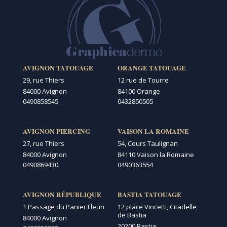
AVIGNON TATOUAGE
ORANGE TATOUAGE
29, rue Thiers
12 rue de Tourre
84000 Avignon
84100 Orange
0490858545
0432850505
AVIGNON PIERCING
VAISON LA ROMAINE
27, rue Thiers
54, Cours Taulignan
84000 Avignon
84110 Vaison la Romaine
0490869430
0490363554
AVIGNON RÉPUBLIQUE
BASTIA TATOUAGE
1 Passage du Panier Fleuri
12 place Vincetti, Citadelle
de Bastia
84000 Avignon
20200 Bastia