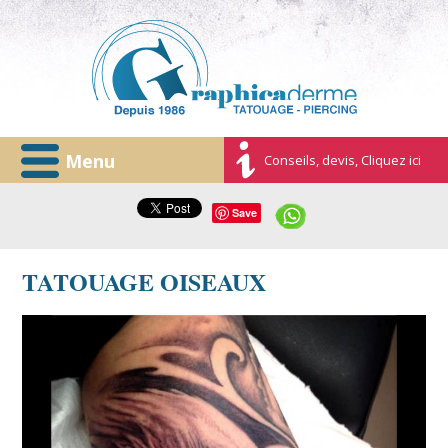
Menu
Conseils, devis, Cliquez ici
Save
TATOUAGE OISEAUX
graphicaderme-avignon-aigle-realiste-tatouage.jpg