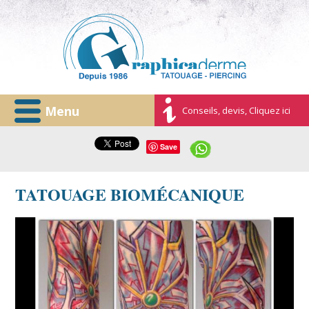
Menu
Conseils, devis, Cliquez ici
Save
TATOUAGE BIOMÉCANIQUE
idee-tatouage-tattoo-organique-homme.jpg