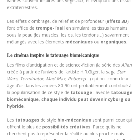
variées souvent inspirés des végétaux, et évoquant des tissus
extraterrestres.
Les effets d’ombrage, de relief et de profondeur (
effets 3D
)
font office de
trompe-l’oeil
en simulant les tissus humains
sous la peau (les muscles, les os, les tendons…) savamment
mélangés avec les éléments
m
écaniques
ou
organiques
.
Le cinéma inspire le tatouage biomécanique
Les films d’anticipation et de science-fiction (la série des
Alien
créée à partir de l’univers de l’artiste H.R.Giger, la saga
Star
Wars
,
Terminator
,
Mad Max
,
Robocop
…) qui ont connu leur
âge d’or dans les années 80-90 ont probablement contribué à
la popularisation de ce style de
tatouage
: avec le
tatouage
biom
écanique
,
chaque individu peut devenir cyborg ou
hybride
.
Les
tatouages
de style
bio-m
écanique
sont parmi ceux qui
offrent le plus de
possibilités créatives
. Parce qu’ils ne
cherchent pas à représenter la réalité au plus proche mais