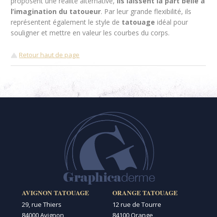
proposent une réalité alternative,
ils laissent la part belle à
l’imagination du tatoueur
. Par leur grande flexibilité, ils
représentent également le style de
tatouage
idéal pour
souligner et mettre en valeur les courbes du corps.
Retour haut de page
AVIGNON TATOUAGE
ORANGE TATOUAGE
29, rue Thiers
12 rue de Tourre
84000 Avignon
84100 Orange