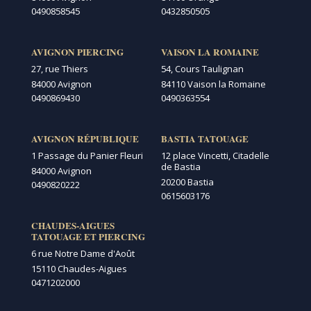
0490858545
0432850505
AVIGNON PIERCING
VAISON LA ROMAINE
27, rue Thiers
54, Cours Taulignan
84000 Avignon
84110 Vaison la Romaine
0490869430
0490363554
AVIGNON RÉPUBLIQUE
BASTIA TATOUAGE
1 Passage du Panier Fleuri
12 place Vincetti, Citadelle
de Bastia
84000 Avignon
20200 Bastia
0490820222
0615603176
CHAUDES-AIGUES
TATOUAGE ET PIERCING
6 rue Notre Dame d'Août
15110 Chaudes-Aigues
0471202000