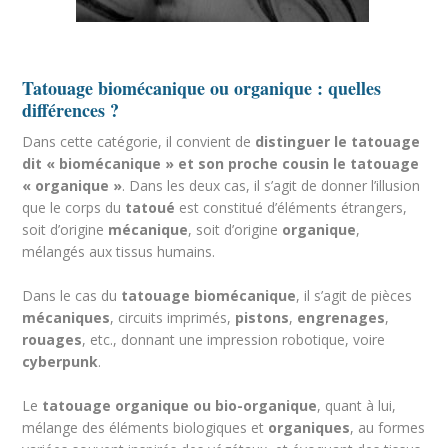
Tatouage biomécanique ou organique : quelles
différences ?
Dans cette catégorie, il convient de
distinguer le tatouage
dit « biomécanique » et son proche cousin le tatouage
« organique »
. Dans les deux cas, il s’agit de donner l’illusion
que le corps du
tatou
é
est constitué d’éléments étrangers,
soit d’origine
m
écanique
, soit d’origine
organique
,
mélangés aux tissus humains.
Dans le cas du
tatouage biomécanique
, il s’agit de pièces
m
écaniques
, circuits imprimés,
pistons
,
engrenages
,
rouages
, etc., donnant une impression robotique, voire
cyberpunk
.
Le
tatouage organique ou bio-organique
, quant à lui,
mélange des éléments biologiques et
organiques
, au formes