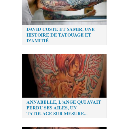
DAVID COSTE ET SAMIR, UNE
HISTOIRE DE TATOUAGE ET
D’AMITIÉ
ANNABELLE, L’ANGE QUI AVAIT
PERDU SES AILES, UN
TATOUAGE SUR MESURE...