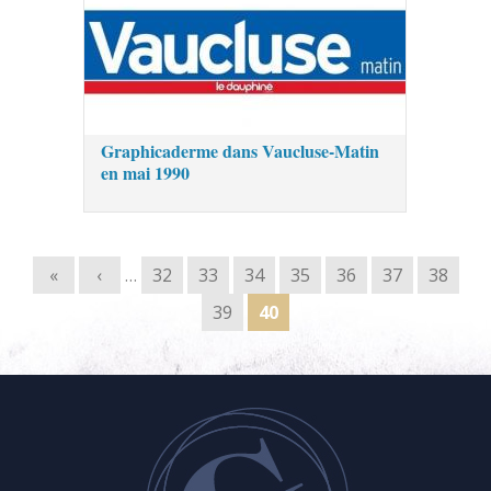
Graphicaderme dans Vaucluse-Matin
en mai 1990
Pages
«
‹
…
32
33
34
35
36
37
38
39
40