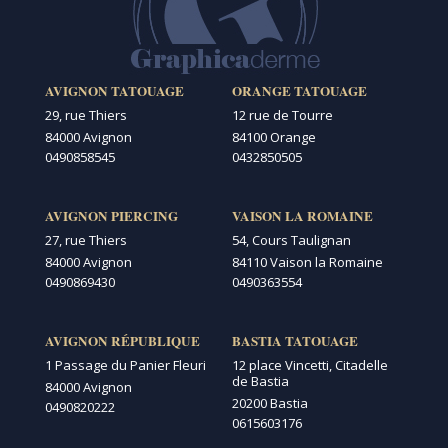
AVIGNON TATOUAGE
ORANGE TATOUAGE
29, rue Thiers
12 rue de Tourre
84000 Avignon
84100 Orange
0490858545
0432850505
AVIGNON PIERCING
VAISON LA ROMAINE
27, rue Thiers
54, Cours Taulignan
84000 Avignon
84110 Vaison la Romaine
0490869430
0490363554
AVIGNON RÉPUBLIQUE
BASTIA TATOUAGE
1 Passage du Panier Fleuri
12 place Vincetti, Citadelle
de Bastia
84000 Avignon
20200 Bastia
0490820222
0615603176