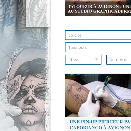
TATOUEUR À AVIGNON : UN
AU STUDIO GRAPHICADERME 
Pages
UNE PIN-UP PIERCEUR PA
CAPOBIANCO À AVIGNON