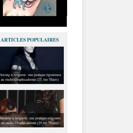
ARTICLES POPULAIRES
iercing à Avignon : une pratique rigoureuse
au studio Graphicaderme (27, rue Thiers)
Tatoueur à Avignon : une pratique exigeante
au studio Graphicaderme (29 rue Thiers)