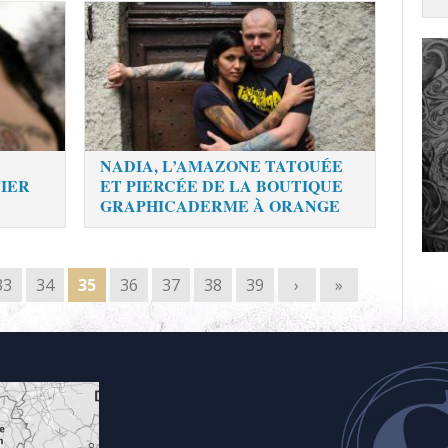
NADIA, L’AMAZONE TATOUÉE
TIER
ET PIERCÉE DE LA BOUTIQUE
GRAPHICADERME À ORANGE
33
34
35
36
37
38
39
›
»