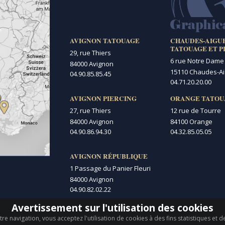
AVIGNON TATOUAGE
CHAUDES-AIGU
TATOUAGE ET P
29, rue Thiers
6 rue Notre Dame
84000 Avignon
15110 Chaudes-A
04.90.85.85.45
04.71.20.20.00
AVIGNON PIERCING
ORANGE TATOU
27, rue Thiers
12 rue de Tourre
84000 Avignon
84100 Orange
04.90.86.94.30
04.32.85.05.05
AVIGNON RÉPUBLIQUE
1 Passage du Panier Fleuri
84000 Avignon
04.90.82.02.22
Avertissement sur l'utilisation des cookies
re navigation, vous acceptez l'utilisation de cookies à des fins statistiques et 