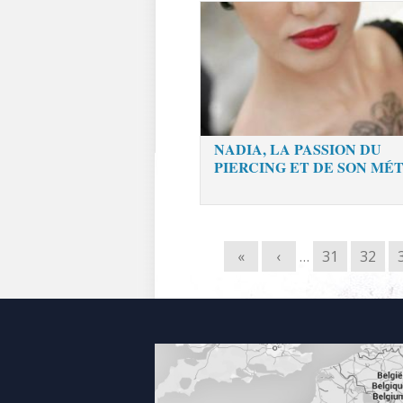
NADIA, LA PASSION DU
PIERCING ET DE SON MÉ
«
‹
…
31
32