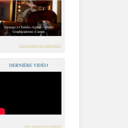
Tatouage à Chaudes-Aigues – Studio
Graphicaderme (Cantal)
Voir toutes les actualités
DERNIÈRE VIDÉO
Voir toutes les vidéos