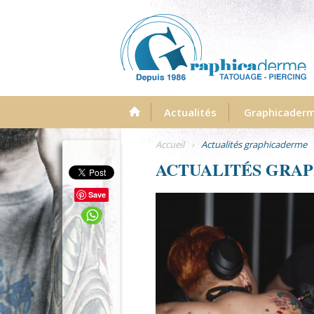
Menu
Actualités
Graphicader
Accueil
›
Actualités graphicaderme
ACTUALITÉS GRA
Save