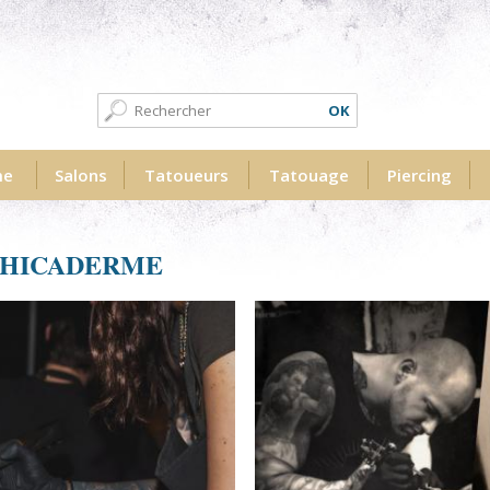
Formulaire de recherche
Recherche
me
Salons
Tatoueurs
Tatouage
Piercing
PHICADERME