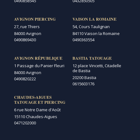
0490858545
0432850505
AVIGNON PIERCING
VAISON LA ROMAINE
27, rue Thiers
54, Cours Taulignan
84000 Avignon
84110 Vaison la Romaine
0490869430
0490363554
AVIGNON RÉPUBLIQUE
BASTIA TATOUAGE
1 Passage du Panier Fleuri
12 place Vincetti, Citadelle
de Bastia
84000 Avignon
20200 Bastia
0490820222
0615603176
CHAUDES-AIGUES
TATOUAGE ET PIERCING
6 rue Notre Dame d'Août
15110 Chaudes-Aigues
0471202000