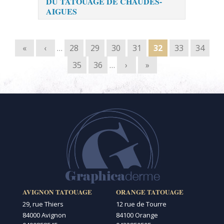
DU TATOUAGE DE CHAUDES-
AIGUES
Pages
«
‹
…
28
29
30
31
32
33
34
35
36
…
›
»
AVIGNON TATOUAGE
ORANGE TATOUAGE
29, rue Thiers
12 rue de Tourre
84000 Avignon
84100 Orange